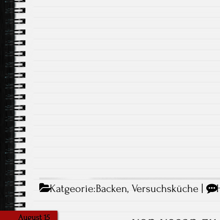
Katgeorie:
Backen
,
Versuchsküche
|
August 15