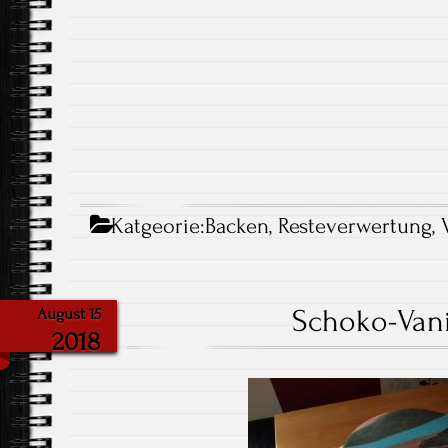
Katgeorie:
Backen
,
Resteverwertung
,
Schoko-Vanil
August 15
2018