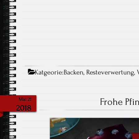
Katgeorie:
Backen
,
Resteverwertung
,
Frohe Pfi
Mai 21
2018