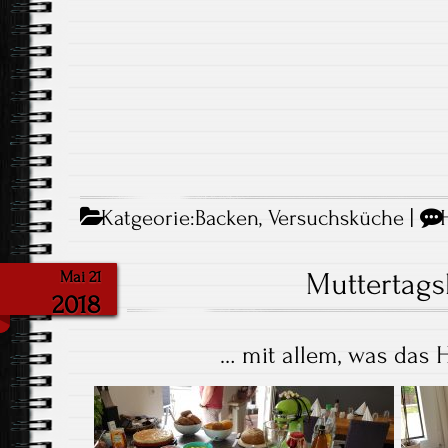
Katgeorie:
Backen
,
Versuchsküche
|
Muttertag
Mai 21
2018
… mit allem, was das 