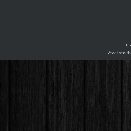
Co
WordPress th