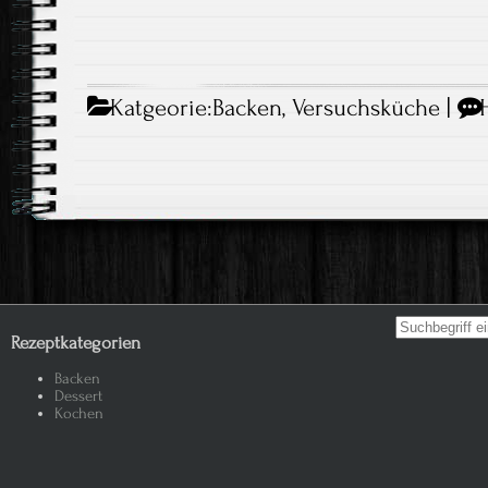
Katgeorie:
Backen
,
Versuchsküche
|
Search for:
Rezeptkategorien
Backen
Dessert
Kochen