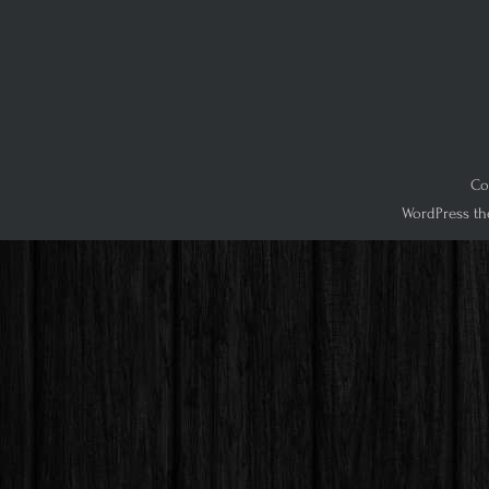
Co
WordPress th