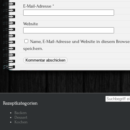
E-Mail-Adresse
*
Website
Name, E-Mail-Adresse und Website in diesem Brows
speichern.
Search for:
Rezeptkategorien
Backen
Dessert
Kochen