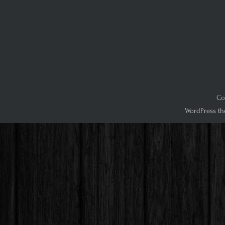
Co
WordPress th