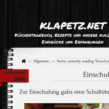
klapetz.net
Küchentagebuch, Rezepte und andere kull
Eindrücke und Erfahrungen

»
Allgemein
»
You're currently reading "Einschu
Einschu
September 8
2019
Zur Einschulung gabs eine Schultüte