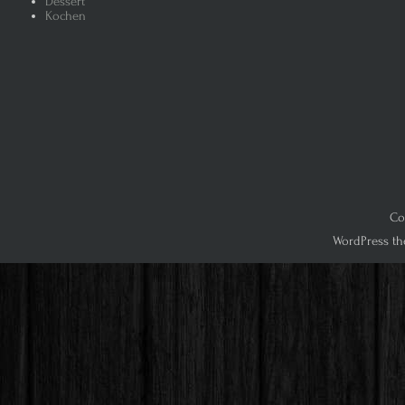
Dessert
Kochen
Co
WordPress th