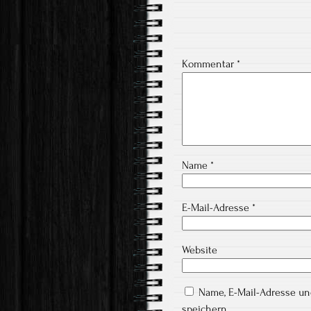
Kommentar
*
Name
*
E-Mail-Adresse
*
Website
Name, E-Mail-Adresse u
speichern.