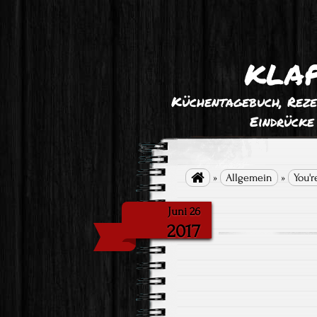
klap
Küchentagebuch, Reze
Eindrücke

»
Allgemein
»
You'r
Juni 26
2017