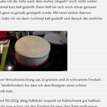
abe ich die Torte nach dem ersten „Stapeln“ noch nicht weiter
tmal kurz kalt gestellt. Dann ließ sie sich noch etwas genauer
 ganz so gerade gestapelt wurde. Mit einer ersten dünnen
 habe ich sie dann nochmal kalt gestellt und danach die restliche
iner Versuchsmischung aus 2x grünem und 2x schwarzem Fondant
 Vanillefondant, bis dass ich dem Rostgrün einer echten
nah kam.
nd 150-200g übrig (luftdicht verpackt im Kühlschrank gut haltbar),
aucht man schon, um den Fondant für eine 26er-Torte groß genug