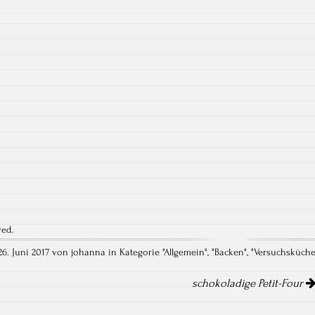
ved.
t26. Juni 2017 von johanna in Kategorie "
Allgemein
", "
Backen
", "
Versuchsküch
schokoladige Petit-Four