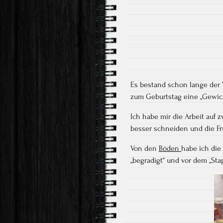
Es bestand schon lange der 
zum Geburtstag eine „Gewic
Ich habe mir die Arbeit auf 
besser schneiden und die Fr
Von den
Böden
habe ich die
„begradigt“ und vor dem „St