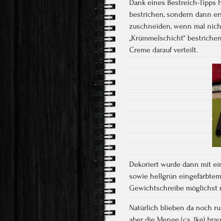
Dank eines Bestreich-Tipps h
bestrichen, sondern dann ers
zuschneiden, wenn mal nicht
„Krümmelschicht“ bestrichen,
Creme darauf verteilt.
Dekoriert wurde dann mit e
sowie hellgrün eingefärbtem
Gewichtschreibe möglichst 
Natürlich blieben da noch ru
aber die Menge (ca. 1kg) br