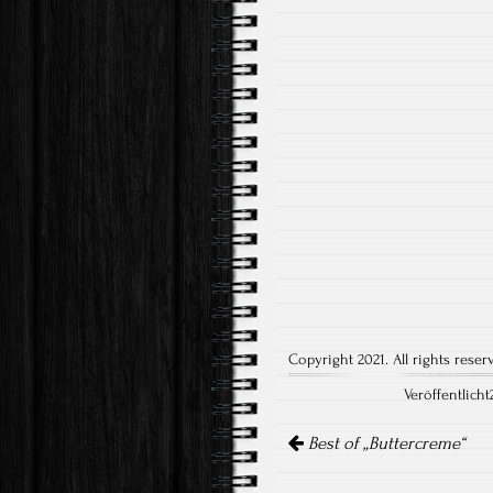
Copyright 2021. All rights reser
Veröffentlich
Artikel-
Navigation
Best of „Buttercreme“