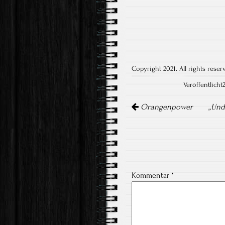
Copyright 2021. All rights reser
Veröffentlicht
Artikel-
Navigation
Orangenpower
„Und
Kommentar
*