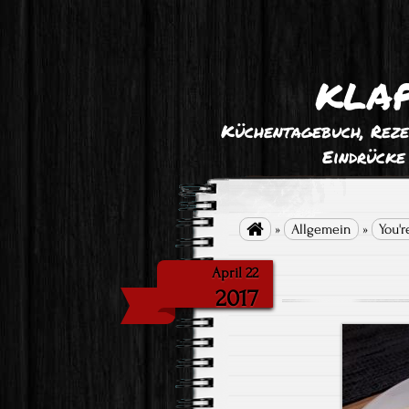
klap
Küchentagebuch, Reze
Eindrücke

»
Allgemein
»
You'r
April 22
2017