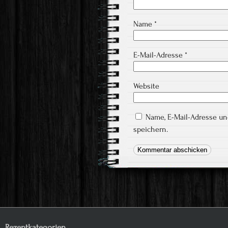
Name
*
E-Mail-Adresse
*
Website
Name, E-Mail-Adresse u
speichern.
Rezeptkategorien