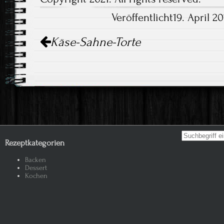
Veröffentlicht19. April 2
Artikel-
Käse-Sahne-Torte
Navigation
Search for:
Rezeptkategorien
Backen
Dessert
Kochen