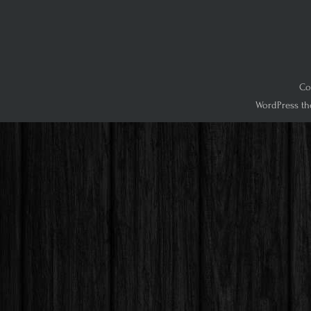
Co
WordPress th