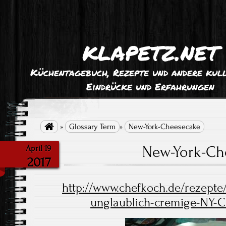
klapetz.net
Küchentagebuch, Rezepte und andere kull
Eindrücke und Erfahrungen

»
Glossary Term
»
New-York-Cheesecake
New-York-Ch
April 19
2017
http://www.chefkoch.de/rezepte
unglaublich-cremige-NY-C