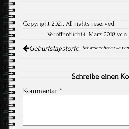
Copyright 2021. All rights reserved.
Veröffentlicht4. März 2018 von
Artikel-
Geburtstagstorte
Navigation
Schweineohren wie vom 
Schreibe einen K
Kommentar
*