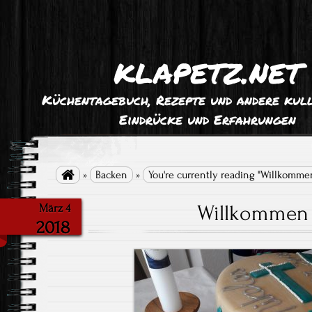
klapetz.net
Küchentagebuch, Rezepte und andere kull
Eindrücke und Erfahrungen

»
Backen
»
You're currently reading "Willkomme
Willkommen 
März 4
2018