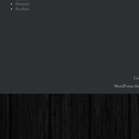
Dessert
Kochen
Co
WordPress th